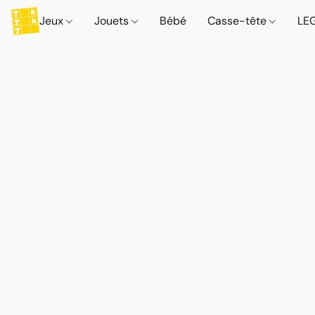
Jeux
Jouets
Bébé
Casse-tête
LE