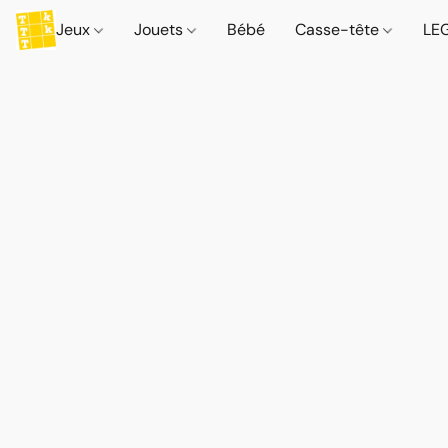
Jeux
Jouets
Bébé
Casse-tête
LE