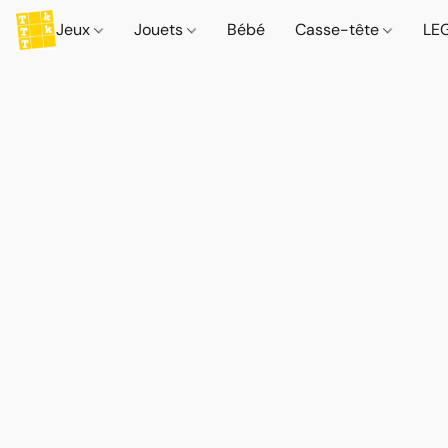
Jeux
Jouets
Bébé
Casse-tête
LE