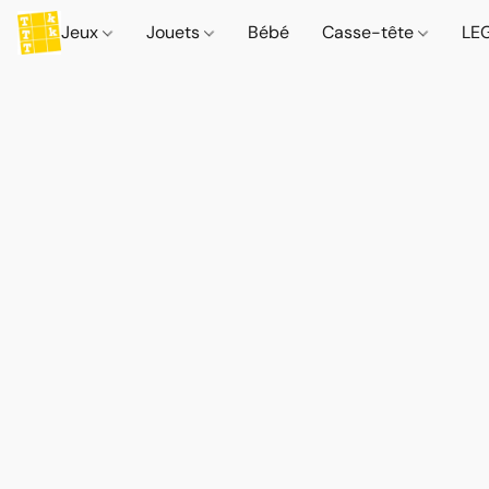
Jeux
Jouets
Bébé
Casse-tête
LE