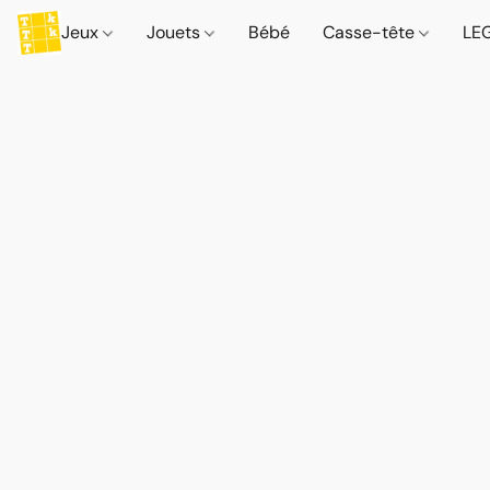
Jeux
Jouets
Bébé
Casse-tête
LE