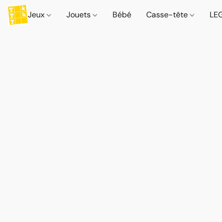
Jeux
Jouets
Bébé
Casse-tête
LE