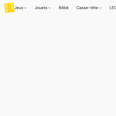
Jeux
Jouets
Bébé
Casse-tête
LE