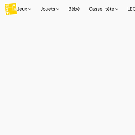
Jeux
Jouets
Bébé
Casse-tête
LE