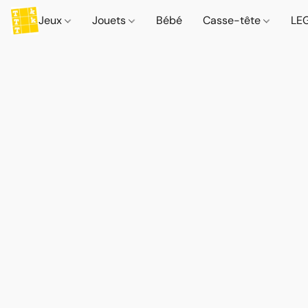
Jeux
Jouets
Bébé
Casse-tête
LE