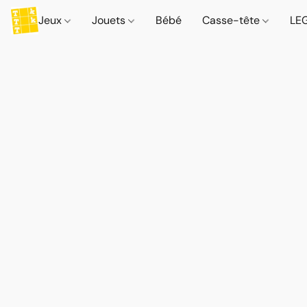
Jeux
Jouets
Bébé
Casse-tête
LE