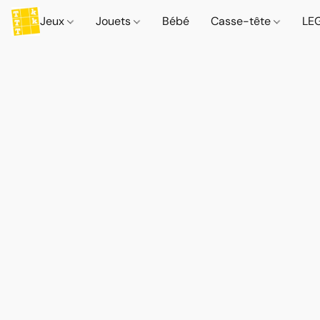
Jeux
Jouets
Bébé
Casse-tête
LE