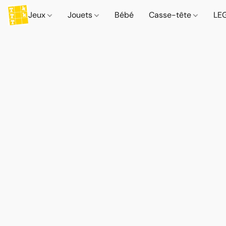
Jeux
Jouets
Bébé
Casse-tête
LE