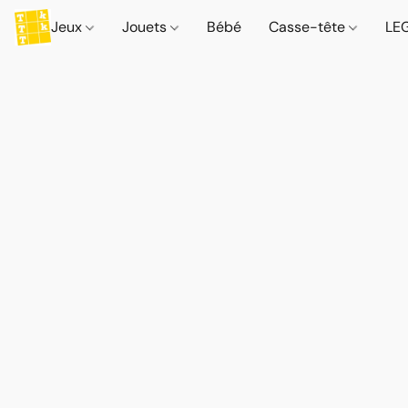
Jeux
Jouets
Bébé
Casse-tête
LE