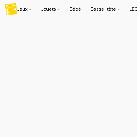
Jeux
Jouets
Bébé
Casse-tête
LE