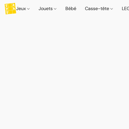
Jeux
Jouets
Bébé
Casse-tête
LE