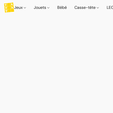
Jeux
Jouets
Bébé
Casse-tête
LE