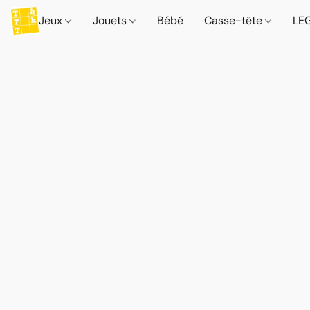
Jeux
Jouets
Bébé
Casse-tête
LE