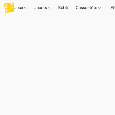
Jeux
Jouets
Bébé
Casse-tête
LE