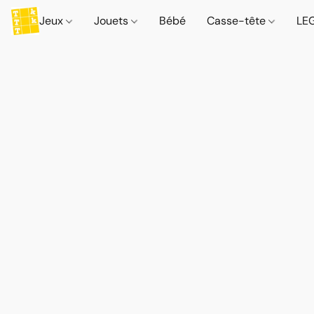
Jeux
Jouets
Bébé
Casse-tête
LE