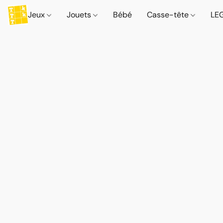
Jeux
Jouets
Bébé
Casse-tête
LE