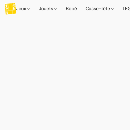
Jeux
Jouets
Bébé
Casse-tête
LE