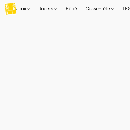
Jeux
Jouets
Bébé
Casse-tête
LE