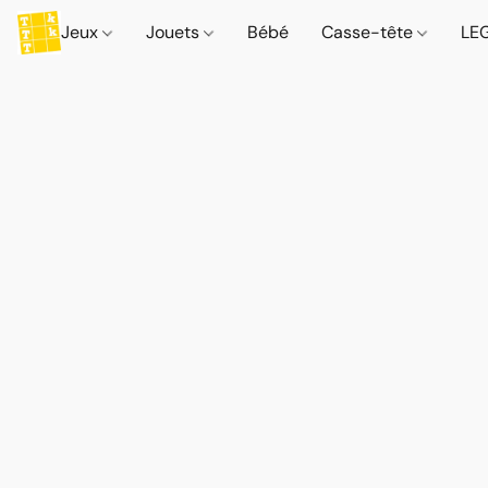
Jeux
Jouets
Bébé
Casse-tête
LE