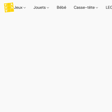
Jeux
Jouets
Bébé
Casse-tête
LE