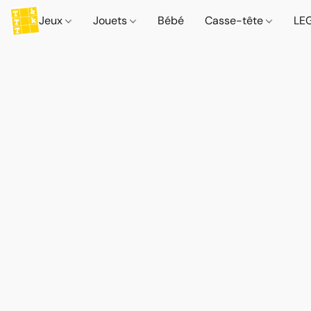
Jeux
Jouets
Bébé
Casse-tête
LE