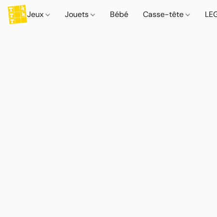
Jeux
Jouets
Bébé
Casse-tête
LE