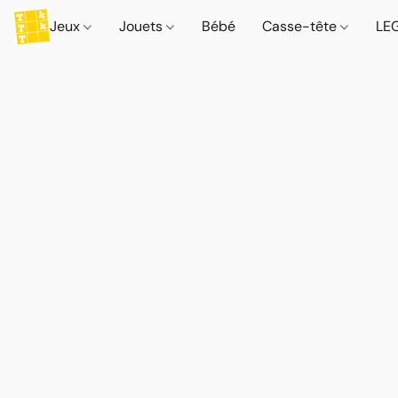
Jeux
Jouets
Bébé
Casse-tête
LE