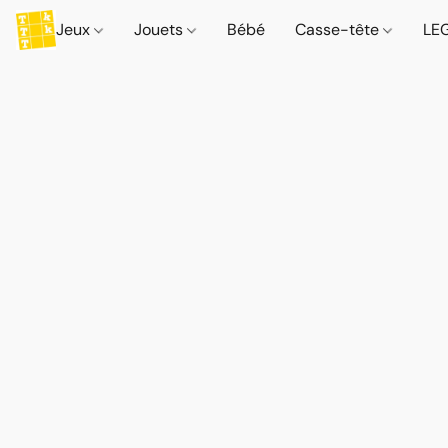
Jeux
Jouets
Bébé
Casse-tête
LE