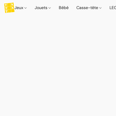
Jeux
Jouets
Bébé
Casse-tête
LE