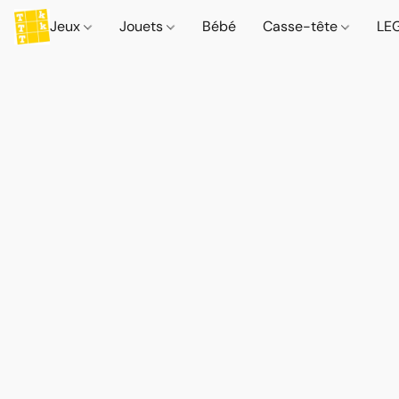
Jeux
Jouets
Bébé
Casse-tête
LE