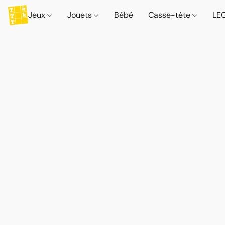
Jeux
Jouets
Bébé
Casse-tête
LE