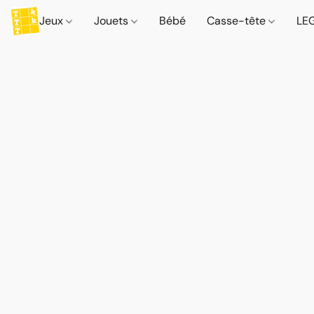
Jeux
Jouets
Bébé
Casse-tête
LE