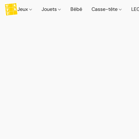
Jeux
Jouets
Bébé
Casse-tête
LE