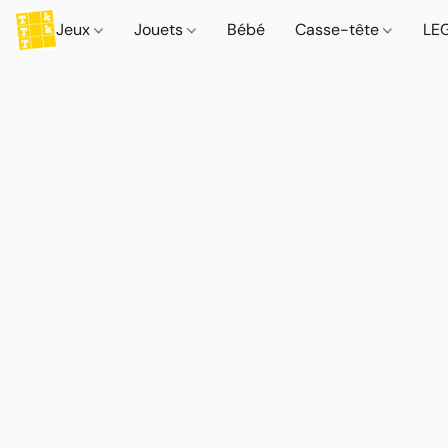
Jeux
Jouets
Bébé
Casse-tête
LE