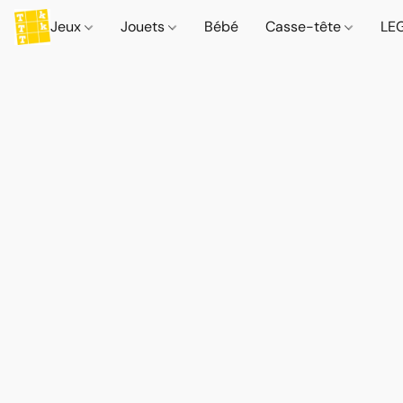
Jeux
Jouets
Bébé
Casse-tête
LE