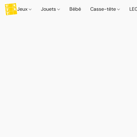
Jeux
Jouets
Bébé
Casse-tête
LE