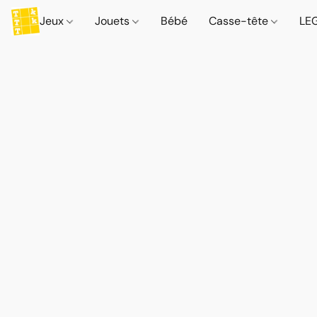
Jeux
Jouets
Bébé
Casse-tête
LE