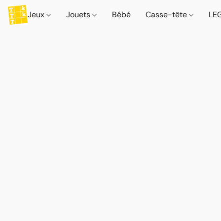
Jeux
Jouets
Bébé
Casse-tête
LE