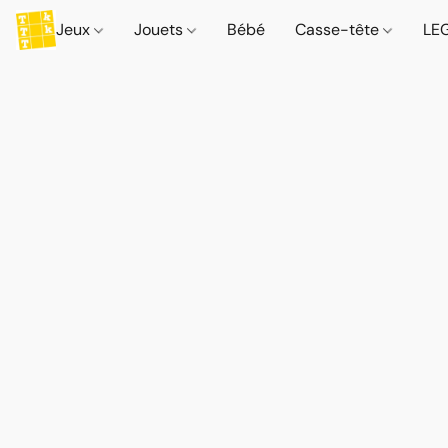
Jeux
Jouets
Bébé
Casse-tête
LE