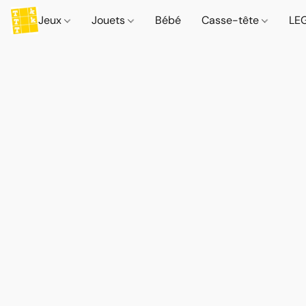
Jeux
Jouets
Bébé
Casse-tête
LE