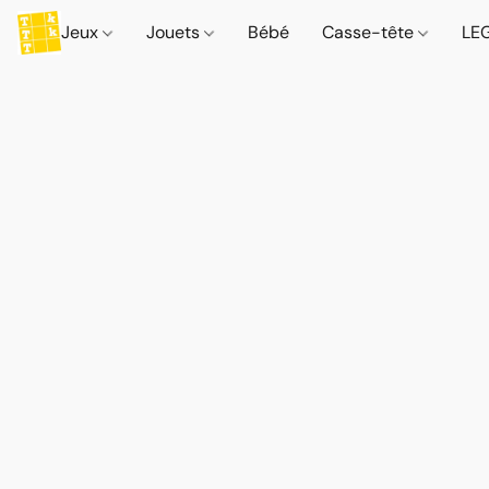
Jeux
Jouets
Bébé
Casse-tête
LE