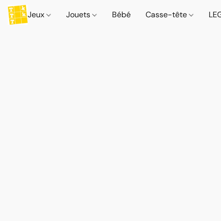
Jeux
Jouets
Bébé
Casse-tête
LE