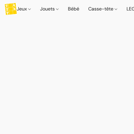
Jeux
Jouets
Bébé
Casse-tête
LE