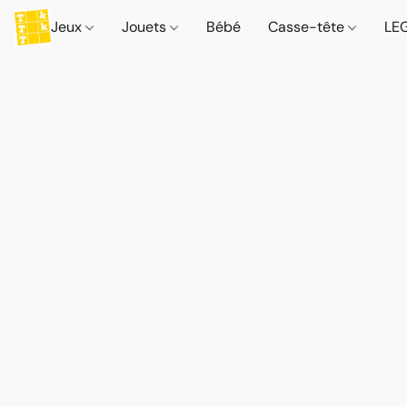
Jeux
Jouets
Bébé
Casse-tête
LE