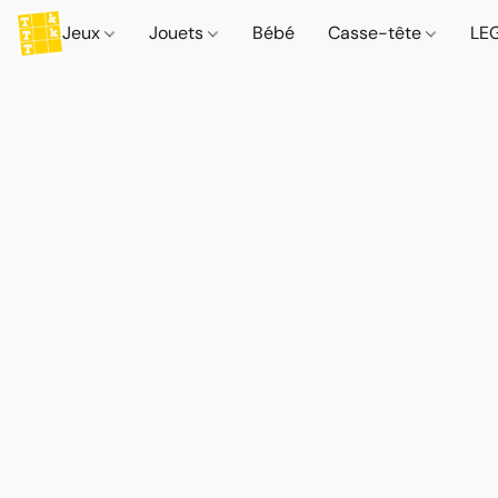
Jeux
Jouets
Bébé
Casse-tête
LE