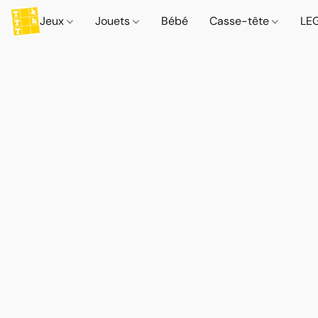
Jeux
Jouets
Bébé
Casse-tête
LE