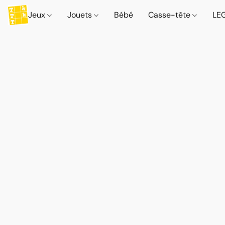
Jeux
Jouets
Bébé
Casse-tête
LE