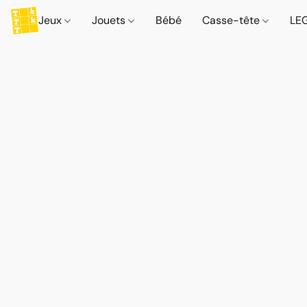
Jeux
Jouets
Bébé
Casse-tête
LE