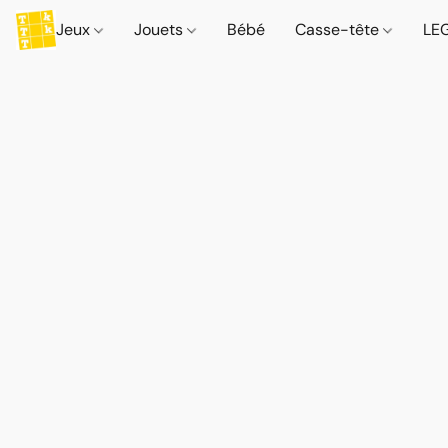
Jeux
Jouets
Bébé
Casse-tête
LE