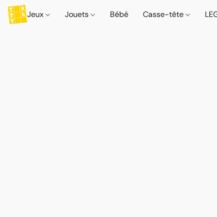
Jeux
Jouets
Bébé
Casse-tête
LE